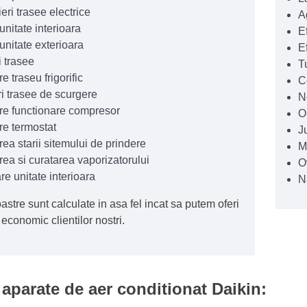
ri trasee electrice
A
unitate interioara
E
unitate exterioara
E
i trasee
T
re traseu frigorific
C
i trasee de scurgere
N
are functionare compresor
O
are termostat
J
rea starii sitemului de prindere
M
area si curatarea vaporizatorului
O
re unitate interioara
N
oastre sunt calculate in asa fel incat sa putem oferi
 economic clientilor nostri.
aparate de aer conditionat Daikin: