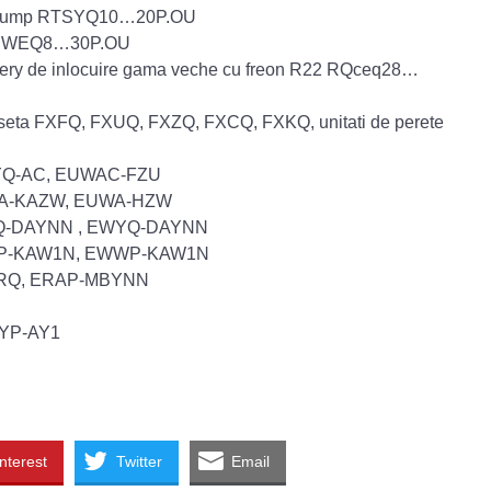
eat Pump RTSYQ10…20P.OU
led RWEQ8…30P.OU
civery de inlocuire gama veche cu freon R22 RQceq28…
 caseta FXFQ, FXUQ, FXZQ, FXCQ, FXKQ, unitati de perete
 EWYQ-AC, EUWAC-FZU
r EWWA-KAZW, EUWA-HZW
r EWAQ-DAYNN , EWYQ-DAYNN
pa EWLP-KAW1N, EWWP-KAW1N
re ERQ, ERAP-MBYNN
ATYP-AY1
nterest
Twitter
Email