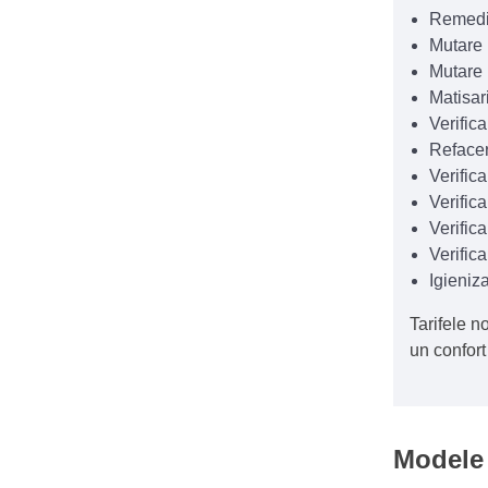
Remedie
Mutare 
Mutare 
Matisar
Verifica
Refacer
Verific
Verific
Verifica
Verific
Igieniza
Tarifele n
un confort
Modele 