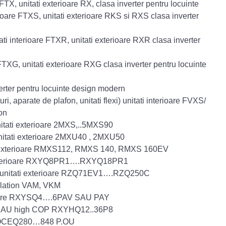
FTX, unitati exterioare RX, clasa inverter pentru locuinte
ioare FTXS, unitati exterioare RKS si RXS clasa inverter
ti interioare FTXR, unitati exterioare RXR clasa inverter
TXG, unitati exterioare RXG clasa inverter pentru locuinte
erter pentru locuinte design modern
, aparate de plafon, unitati flexi) unitati interioare FVXS/
on
unitati exterioare 2MXS,..5MXS90
 unitati exterioare 2MXU40 , 2MXU50
tati exterioare RMXS112, RMXS 140, RMXS 160EV
ati exterioare RXYQ8PR1….RXYQ18PR1
win unitati exterioare RZQ71EV1….RZQ250C
ilation VAM, VKM
terioare RXYSQ4….6PAV SAU PAY
 P SAU high COP RXYHQ12..36P8
ry RQCEQ280…848 P.OU