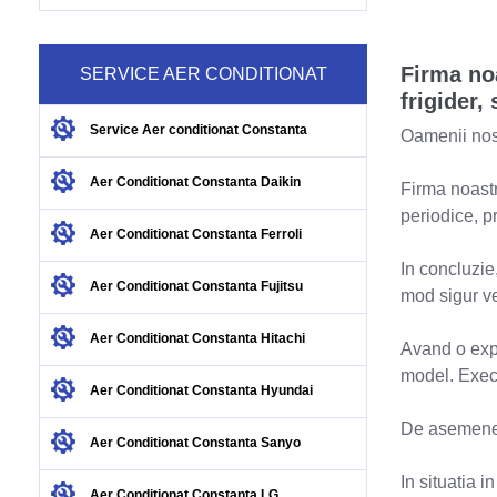
Firma no
SERVICE AER CONDITIONAT
frigider,
.
Service Aer conditionat Constanta
Oamenii nostr
.
Aer Conditionat Constanta Daikin
Firma noastr
periodice, p
.
Aer Conditionat Constanta Ferroli
In concluzie,
.
Aer Conditionat Constanta Fujitsu
mod sigur ve
.
Aer Conditionat Constanta Hitachi
Avand o expe
model. Execu
.
Aer Conditionat Constanta Hyundai
De asemenea 
.
Aer Conditionat Constanta Sanyo
In situatia 
.
Aer Conditionat Constanta LG